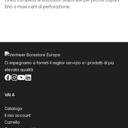
bound
fino a maxi carri di perforazione.
Piè di pagina
Ci impegnamo a fornirti il miglior servizio e i prodotti di più
elevata qualità
Facebook
Instagram
YouTube
LinkedIn
VAI A
Catalogo
Il mio account
Carrello