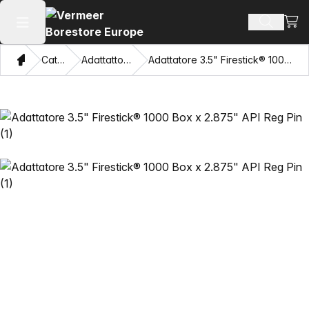
Visua
Cerca pr
Apri il menu principale
Home page
Catalogo
Adattattori e tiratubi
Adattatore 3.5" Firestick® 1000 Box x 2.875" API Reg Pin