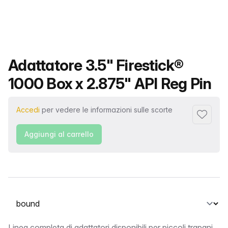
Nome del prodotto
Adattatore 3.5" Firestick®
1000 Box x 2.875" API Reg Pin
Accedi
per vedere le informazioni sulle scorte
Aggiungi 
Aggiungi al carrello
Seleziona una scheda
Linea completa di adattatori disponibili per piccoli trapani