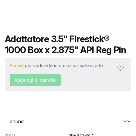
Nome del prodotto
Adattatore 3.5" Firestick®
1000 Box x 2.875" API Reg Pin
Accedi
per vedere le informazioni sulle scorte
Aggiungi 
Aggiungi al carrello
Seleziona una scheda
SKU
296312587