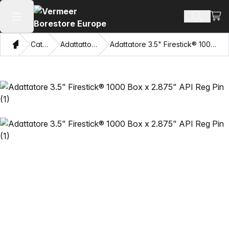
Visua
Cerca pr
Apri il menu principale
Home page
Catalogo
Adattattori e tiratubi
Adattatore 3.5" Firestick® 1000 Box x 2.875" API Reg Pin