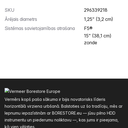
SKU
296339218
Ārējais diametrs
1,25" (3,2 cm)
Sistēmas savietojamības atrašana
F5®
15" (38,1 cm)
zonde
Kājenes
Vermērs kopš paša sākuma ir bijis novatorisks līderis
horizontālā virziena urbšanā. Balstoties uz šo tradīciju, mēs ar
lepnumu iepazīstinām ar BORESTORE.eu — jūsu pilno HDD
instrumentu un piederumu noliktavu —, kas jums ir pieejama,
kā vien vēlaties.