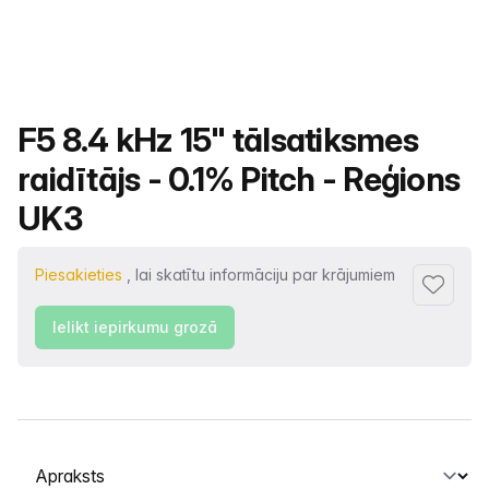
Produkta nosaukums
F5 8.4 kHz 15" tālsatiksmes
raidītājs - 0.1% Pitch - Reģions
UK3
Piesakieties
, lai skatītu informāciju par krājumiem
Pievienot
Ielikt iepirkumu grozā
Atlasiet cilni