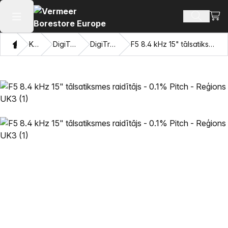
Skatī
Meklēt p
Atvērt galveno izvēlni
Mājas
Katalogu
DigiTrak® raidītāji
DigiTrak F5® raidītāji
F5 8.4 kHz 15" tālsatiksmes raidītājs - 0.1% Pitch - Reģions UK3