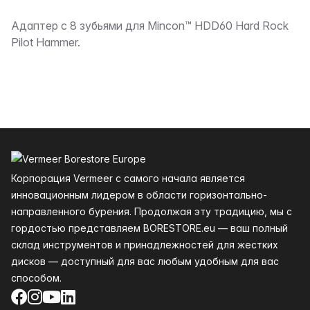
Описание
Адаптер с 8 зубьями для Mincon™ HDD60 Hard Rock
Pilot Hammer.
Нижний колонтитул
Корпорация Vermeer с самого начала является
инновационным лидером в области горизонтально-
направленного бурения. Продолжая эту традицию, мы с
гордостью представляем BORESTORE.eu — ваш полный
склад инструментов и принадлежностей для жестких
дисков — доступный для вас любым удобным для вас
способом.
Facebook
Instagram
YouTube
LinkedIn