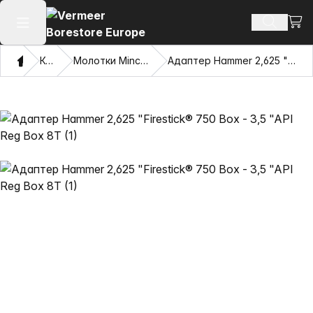
Посм
Поиск т
Открыть главное меню
Дом
Каталог
Молотки Mincon™ с жесткими дисками
Адаптер Hammer 2,625 "Firestick® 750 Box - 3,5 "API Reg Box 8T