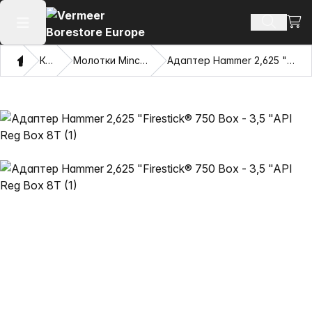
Посм
Поиск т
Открыть главное меню
Дом
Каталог
Молотки Mincon™ с жесткими дисками
Адаптер Hammer 2,625 "Firestick® 750 Box - 3,5 "API Reg Box 8T