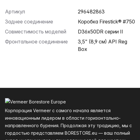
Артикул
296482863
Заднее соединение
Коробка Firestick® #750
Совместимость моделей
D36x50DR серии II
Фронтальное соединение
3,5" (8,9 см) API Reg
Box
Нижний колонтитул
Корпорация Vermeer с самого начала является
инновационным лидером в области горизонтально-
направленного бурения. Продолжая эту традицию, мы с
гордостью представляем BORESTORE.eu — ваш полный