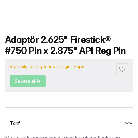
Ürün adı
Adaptör 2.625" Firestick®
#750 Pin x 2.875" API Reg Pin
Stok bilgilerini görmek için giriş yapın
Favorile
Sepete ekle
Bir sekme seçin
Maxi sondaj makinelerine kadar küçük matkaplar için