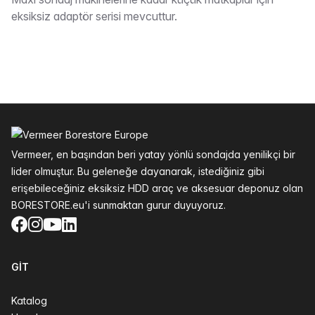
Tarif
eksiksiz adaptör serisi mevcuttur.
Altbilgi
Vermeer, en başından beri yatay yönlü sondajda yenilikçi bir
lider olmuştur. Bu geleneğe dayanarak, istediğiniz gibi
erişebileceğiniz eksiksiz HDD araç ve aksesuar deponuz olan
BORESTORE.eu'i sunmaktan gurur duyuyoruz.
Facebook
Instagram
YouTube
LinkedIn
GIT
Katalog