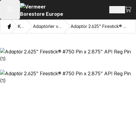
Alışv
Ürün ara
Ana menüyü aç
Ev
Katalog
Adaptörler ve Gözleri Çekme
Adaptör 2.625" Firestick® #750 Pin x 2.875" API Reg Pin