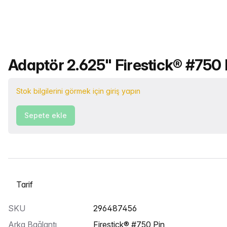
Ürün adı
Adaptör 2.625" Firestick® #750 P
Stok bilgilerini görmek için giriş yapın
Sepete ekle
Bir sekme seçin
SKU
296487456
Arka Bağlantı
Firestick® #750 Pin