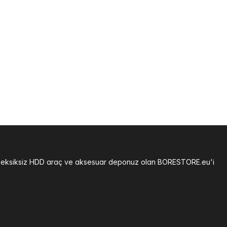
ğiniz eksiksiz HDD araç ve aksesuar deponuz olan BORESTORE.eu'i