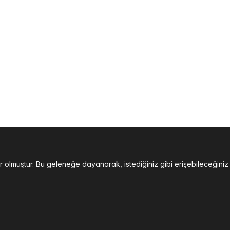
der olmuştur. Bu geleneğe dayanarak, istediğiniz gibi erişebilece