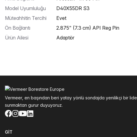
Model Uyumluluğu
D40X55DR S3
Müteahhitin Tercihi
Evet
Ön Bağlantı
2.875" (7.3 cm) API Reg Pin
Ürün Ailesi
Adaptör
Altbilgi
Vermeer, en başından beri yatay yönlü sondajda yenilikçi bir li
sunmaktan gurur duyuyoruz.
Facebook
Instagram
YouTube
LinkedIn
GIT