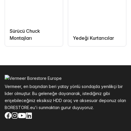
Sürücü Chuck
Montajları
Yedeği Kurtarıcılar
Altbilgi
Vermeer, en başından beri yatay yönlü sondajda yenilikçi bir
lider olmuştur. Bu geleneğe dayanarak, istediğiniz gibi
erişebileceğiniz eksiksiz HDD araç ve aksesuar deponuz olan
BORESTORE.eu'i sunmaktan gurur duyuyoruz.
Facebook
Instagram
YouTube
LinkedIn