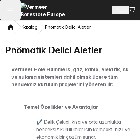
Alışv
Ürün ara
Ana menüyü aç
Ev
Katalog
Pnömatik Delici Aletler
Pnömatik Delici Aletler
Vermeer Hole Hammers, gaz, kablo, elektrik, su
ve sulama sistemleri dahil olmak üzere tüm
hendeksiz kurulum projelerini yönetebilir:
Temel Özellikler ve Avantajlar
✔ Delik Çekici, kısa ve orta uzunlukta
hendeksiz kurulumlar için kompakt, hızlı ve
ekonomik bir çözüm sunar.