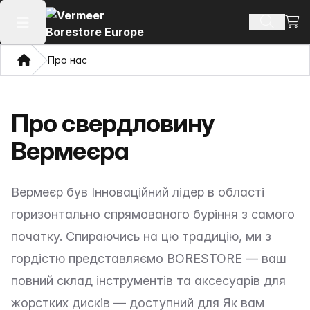
Пере
Пошук п
Відкрити головне меню
Дім
Про нас
Про свердловину
Вермеєра
Вермеєр був Інноваційний лідер в області
горизонтально спрямованого буріння з самого
початку. Спираючись на цю традицію, ми з
гордістю представляємо BORESTORE — ваш
повний склад інструментів та аксесуарів для
жорстких дисків — доступний для Як вам