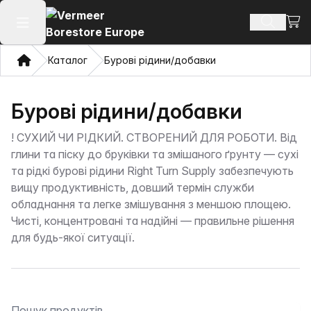
Пере
Пошук п
Відкрити головне меню
Дім
Каталог
Бурові рідини/добавки
Бурові рідини/добавки
!
СУХИЙ ЧИ РІДКИЙ. СТВОРЕНИЙ ДЛЯ РОБОТИ. Від
глини та піску до бруківки та змішаного ґрунту — сухі
та рідкі бурові рідини Right Turn Supply забезпечують
вищу продуктивність, довший термін служби
обладнання та легке змішування з меншою площею.
Чисті, концентровані та надійні — правильне рішення
для будь-якої ситуації.