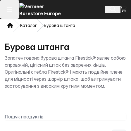
Пере
Пошук п
Відкрити головне меню
Дім
Каталог
Бурова штанга
Бурова штанга
Запатентована бурова штанга Firestick® являє собою
справжній, цілісний шток без зварених кінців.
Оригінальні стебла Firestick® I мають подвійне плече
для міцності через шарнір штока, щоб витримувати
застосування з високим крутним моментом.