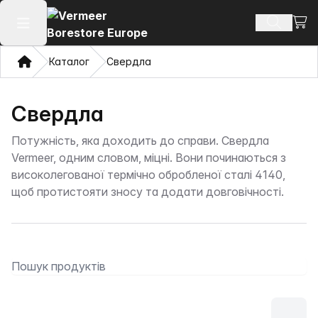
Пере
Пошук п
Відкрити головне меню
Дім
Каталог
Свердла
Свердла
Потужність, яка доходить до справи. Свердла
Vermeer, одним словом, міцні. Вони починаються з
високолегованої термічно обробленої сталі 4140,
щоб протистояти зносу та додати довговічності.