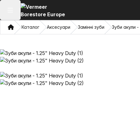
Відкрити головне меню
Дім
Каталог
Аксесуари
Замінні зуби
Зуби акули -