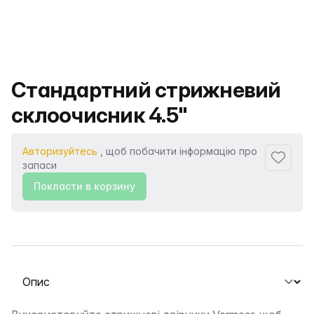
Назва продукту
Стандартний стрижневий
склоочисник 4.5"
Авторизуйтесь
, щоб побачити інформацію про
Додати
запаси
Покласти в корзину
Виберіть вкладку