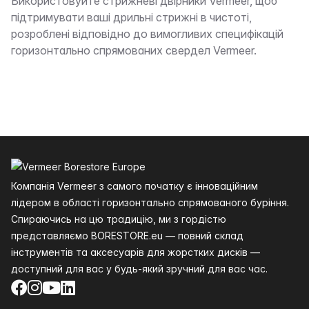
Опис
Використовуйте стрижневі двірники Vermeer, щоб
підтримувати ваші дрильні стрижні в чистоті,
розроблені відповідно до вимогливих специфікацій
горизонтально спрямованих свердел Vermeer.
Нижній колонтитул
Компанія Vermeer з самого початку є інноваційним
лідером в області горизонтально спрямованого буріння.
Спираючись на цю традицію, ми з гордістю
представляємо BORESTORE.eu — повний склад
інструментів та аксесуарів для жорстких дисків —
доступний для вас у будь-який зручний для вас час.
Facebook
Instagram
YouTube
LinkedIn