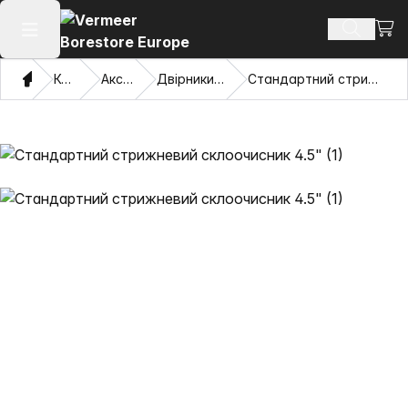
Пере
Пошук п
Відкрити головне меню
Дім
Каталог
Аксесуари
Двірники з стрижнями
Стандартний стрижневий склоочисник 4.5"