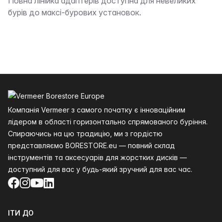
Опис
Повна лінійка адаптерів доступна для невеликих
бурів до максі-бурових установок.
Нижній колонтитул
Компанія Vermeer з самого початку є інноваційним
лідером в області горизонтально спрямованого буріння.
Спираючись на цю традицію, ми з гордістю
представляємо BORESTORE.eu — повний склад
інструментів та аксесуарів для жорстких дисків —
доступний для вас у будь-який зручний для вас час.
Facebook
Instagram
YouTube
LinkedIn
ІТИ ДО