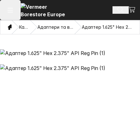
Пере
Пошук п
Відкрити головне меню
Дім
Каталог
Адаптери та витягувачі очі
Адаптер 1.625" Hex 2.375" API Reg Pin