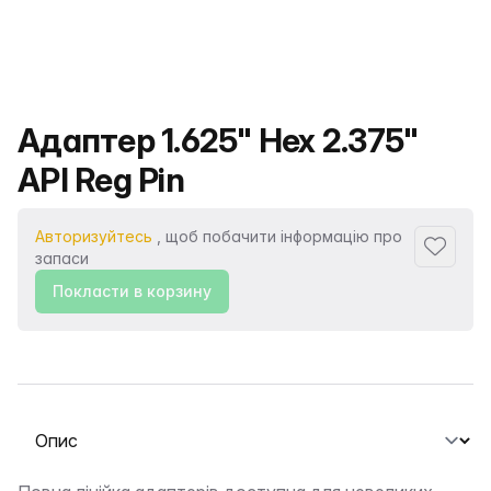
Назва продукту
Адаптер 1.625" Hex 2.375"
API Reg Pin
Авторизуйтесь
, щоб побачити інформацію про
Додати
запаси
Покласти в корзину
Виберіть вкладку