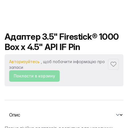
Назва продукту
Адаптер 3.5" Firestick® 1000
Box x 4.5" API IF Pin
Авторизуйтесь
, щоб побачити інформацію про
Додати
запаси
Покласти в корзину
Виберіть вкладку