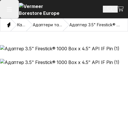
Пере
Пошук п
Відкрити головне меню
Дім
Каталог
Адаптери та витягувачі очі
Адаптер 3.5" Firestick® 1000 Box x 4.5" API IF Pin