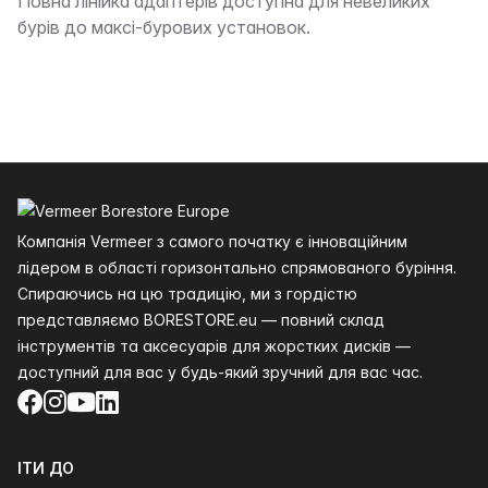
Опис
Повна лінійка адаптерів доступна для невеликих
бурів до максі-бурових установок.
Нижній колонтитул
Компанія Vermeer з самого початку є інноваційним
лідером в області горизонтально спрямованого буріння.
Спираючись на цю традицію, ми з гордістю
представляємо BORESTORE.eu — повний склад
інструментів та аксесуарів для жорстких дисків —
доступний для вас у будь-який зручний для вас час.
Facebook
Instagram
YouTube
LinkedIn
ІТИ ДО