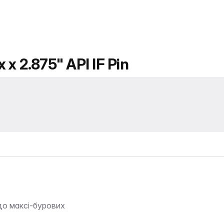
 x 2.875" API IF Pin
до максі-бурових