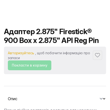
Назва продукту
Адаптер 2.875" Firestick®
900 Box x 2.875" API Reg Pin
Авторизуйтесь
, щоб побачити інформацію про
Додати
запаси
Покласти в корзину
Виберіть вкладку