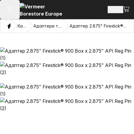
Пере
Пошук п
Відкрити головне меню
Дім
Каталог
Адаптери та витягувачі очі
Адаптер 2.875" Firestick® 900 Box x 2.875" API Reg Pin