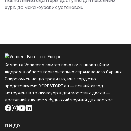
Опис
Повна лінійка адаптерів доступна для невеликих
бурів до максі-бурових установок.
Нижній колонтитул
Компанія Vermeer з самого початку є інноваційним
лідером в області горизонтально спрямованого буріння.
Спираючись на цю традицію, ми з гордістю
представляємо BORESTORE.eu — повний склад
інструментів та аксесуарів для жорстких дисків —
доступний для вас у будь-який зручний для вас час.
Facebook
Instagram
YouTube
LinkedIn
ІТИ ДО