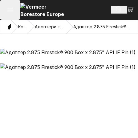
Пере
Пошук п
Відкрити головне меню
Дім
Каталог
Адаптери та витягувачі очі
Адаптер 2.875 Firestick® 900 Box x 2.875" API IF Pin