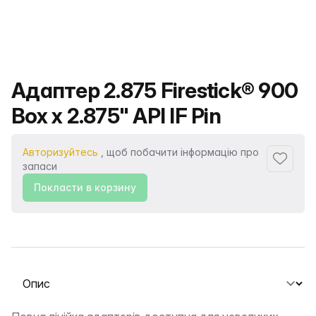
Назва продукту
Адаптер 2.875 Firestick® 900
Box x 2.875" API IF Pin
Авторизуйтесь
, щоб побачити інформацію про
Додати
запаси
Покласти в корзину
Виберіть вкладку