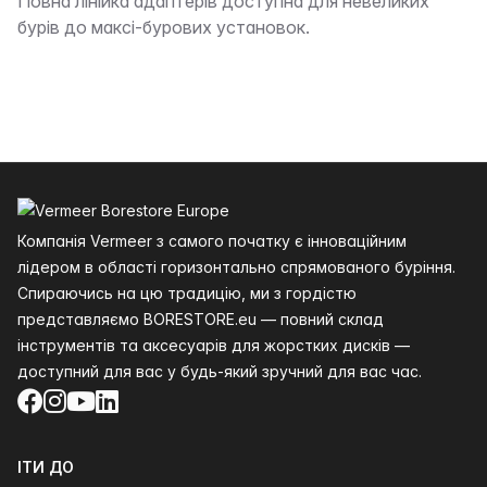
Опис
Повна лінійка адаптерів доступна для невеликих
бурів до максі-бурових установок.
Нижній колонтитул
Компанія Vermeer з самого початку є інноваційним
лідером в області горизонтально спрямованого буріння.
Спираючись на цю традицію, ми з гордістю
представляємо BORESTORE.eu — повний склад
інструментів та аксесуарів для жорстких дисків —
доступний для вас у будь-який зручний для вас час.
Facebook
Instagram
YouTube
LinkedIn
ІТИ ДО