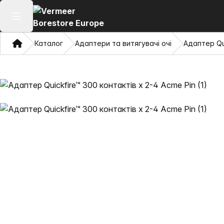
Відкрити головне меню
Дім
Каталог
Адаптери та витягувачі очі
Адаптер Qui