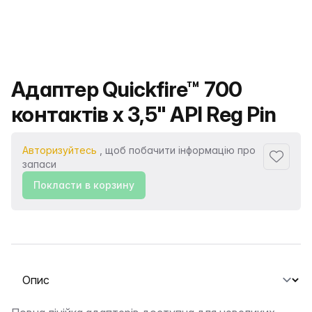
Назва продукту
Адаптер Quickfire™ 700
контактів x 3,5" API Reg Pin
Авторизуйтесь
, щоб побачити інформацію про
Додати
запаси
Покласти в корзину
Виберіть вкладку