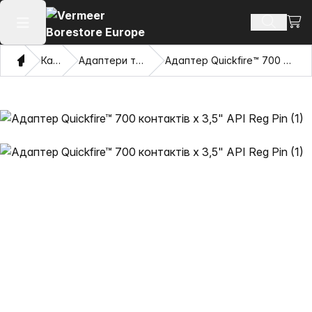
Пере
Пошук п
Відкрити головне меню
Дім
Каталог
Адаптери та витягувачі очі
Адаптер Quickfire™ 700 контактів x 3,5" API Reg Pin