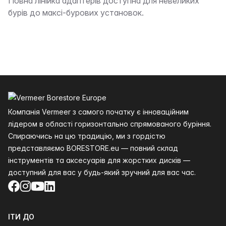
Опис
Повна лінійка адаптерів доступна для невеликих
бурів до максі-бурових установок.
Нижній колонтитул
Компанія Vermeer з самого початку є інноваційним
лідером в області горизонтально спрямованого буріння.
Спираючись на цю традицію, ми з гордістю
представляємо BORESTORE.eu — повний склад
інструментів та аксесуарів для жорстких дисків —
доступний для вас у будь-який зручний для вас час.
Facebook
Instagram
YouTube
LinkedIn
ІТИ ДО