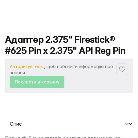
Назва продукту
Адаптер 2.375" Firestick®
#625 Pin x 2.375" API Reg Pin
Авторизуйтесь
, щоб побачити інформацію про
Додати
запаси
Покласти в корзину
Виберіть вкладку