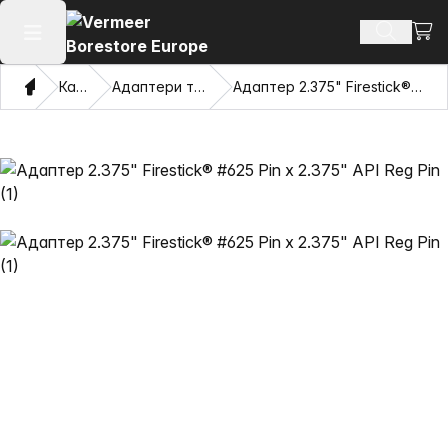
Пере
Пошук п
Відкрити головне меню
Дім
Каталог
Адаптери та витягувачі очі
Адаптер 2.375" Firestick® #625 Pin x 2.375" API Reg Pin