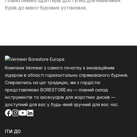
Опис
Повна лінійка адаптерів доступна для невеликих
бурів до максі-бурових установок.
Нижній колонтитул
Компанія Vermeer з самого початку є інноваційним
лідером в області горизонтально спрямованого буріння.
Спираючись на цю традицію, ми з гордістю
представляємо BORESTORE.eu — повний склад
інструментів та аксесуарів для жорстких дисків —
доступний для вас у будь-який зручний для вас час.
Facebook
Instagram
YouTube
LinkedIn
ІТИ ДО