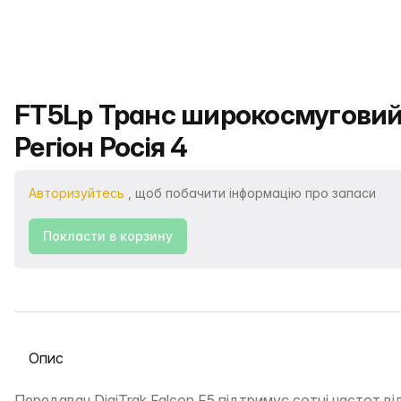
Назва продукту
FT5Lp Транс широкосмуговий 19
Регіон Росія 4
Авторизуйтесь
, щоб побачити інформацію про запаси
Покласти в корзину
Виберіть вкладку
Передавач DigiTrak Falcon F5 підтримує сотні частот від