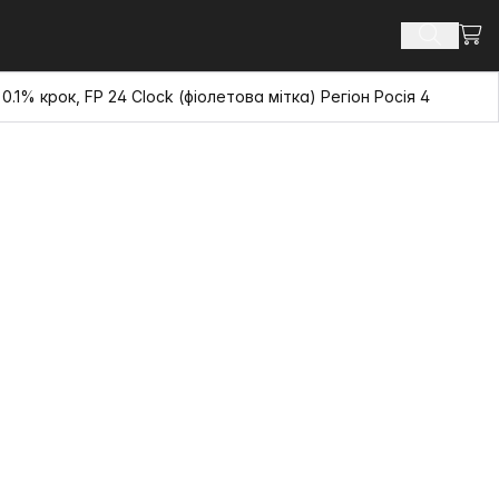
Пере
Пошук п
.1% крок, FP 24 Clock (фіолетова мітка) Регіон Росія 4