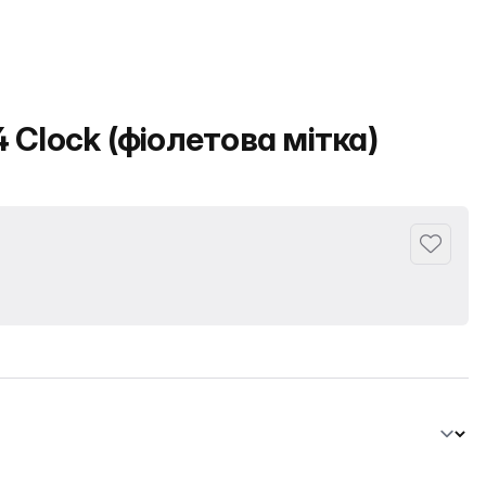
 Clock (фіолетова мітка)
Додати