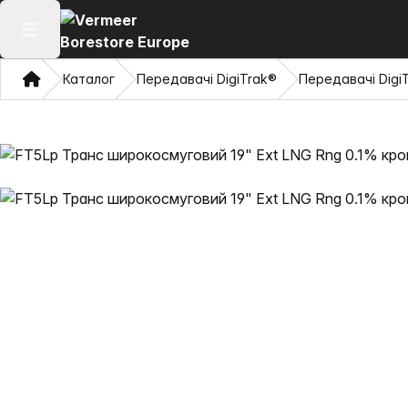
Відкрити головне меню
Дім
Каталог
Передавачі DigiTrak®
Передавачі DigiT