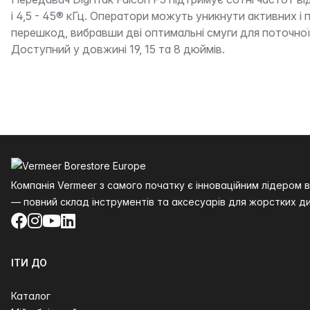
Опис
і 4,5 - 45® кГц. Оператори можуть уникнути активних і 
перешкод, вибравши дві оптимальні смуги для поточної
Доступний у довжині 19, 15 та 8 дюймів.
Нижній колонтитул
Компанія Vermeer з самого початку є інноваційним лідером
— повний склад інструментів та аксесуарів для жорстких ди
Facebook
Instagram
YouTube
LinkedIn
ІТИ ДО
Каталог