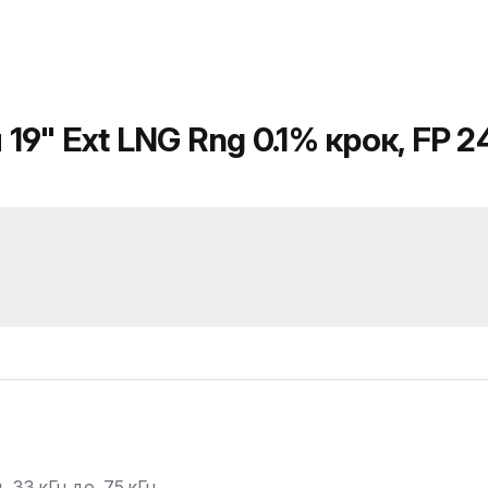
" Ext LNG Rng 0.1% крок, FP 24
 .33 кГц до .75 кГц