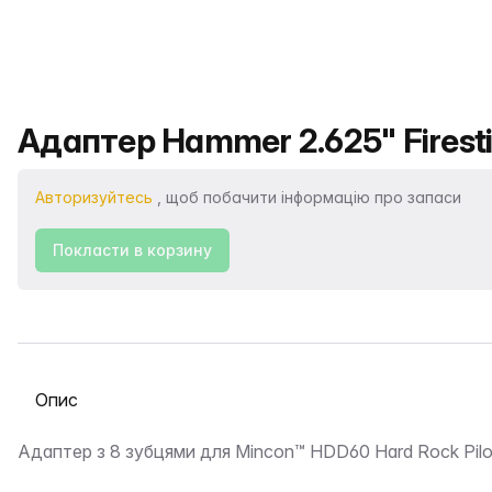
Назва продукту
Адаптер Hammer 2.625" Firestic
Авторизуйтесь
, щоб побачити інформацію про запаси
Покласти в корзину
Виберіть вкладку
Опис
Адаптер з 8 зубцями для Mincon™ HDD60 Hard Rock Pilo