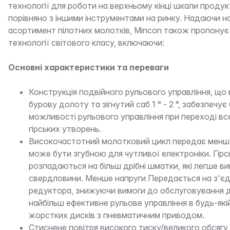
технології для роботи на верхньому кінці шкали продук
порівняно з іншими інструментами на ринку. Надаючи н
асортимент пілотних молотків, Mincon також пропонує 
технології світового класу, включаючи:
Основні характеристики та переваги
Конструкція подвійного рульового управління, що
бурову долоту та зігнутий саб 1 ° - 2 °, забезпечує 
можливості рульового управління при переході вс
гірських утворень.
Високочастотний молотковий цикл передає меншу 
може бути згубною для чутливої електроніки. Гірс
розпадаються на більш дрібні шматки, які легше ви
свердловини. Менше напруги Передається на з'єдн
редуктора, знижуючи вимоги до обслуговування д
найбільш ефективне рульове управління в будь-які
жорстких дисків з пневматичним приводом.
Стиснене повітря високого тиску/великого обсягу