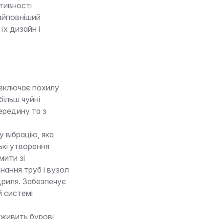
тивності
айповніший
їх дизайн і
 включає похилу
більш чуйні
ередину та з
вібрацію, яка
ькі утворення
мити зі
ання труб і вузол
риля. Забезпечує
й системі
 живить бурові