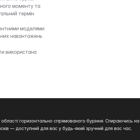
тного моменту та
гальний термін
урентними моделями
льних навантажень
ти використана
 в області горизонтально спрямованого буріння. Спираючись 
сків — доступний для вас у будь-який зручний для вас час.