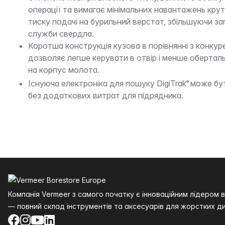
операції та вимагає мінімальних навантажень кру
тиску подачі на бурильний верстат, збільшуючи за
служби свердла.
Коротша конструкція кузова в порівнянні з конк
дозволяє легше керувати в отвір і менше оберта
на корпус молота.
Існуюча електроніка для пошуку DigiTrak
може бу
®
без додаткових витрат для підрядника.
Нижній колонтитул
Компанія Vermeer з самого початку є інноваційним лідером
— повний склад інструментів та аксесуарів для жорстких ди
Facebook
Instagram
YouTube
LinkedIn