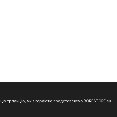
на цю традицію, ми з гордістю представляємо BORESTORE.eu