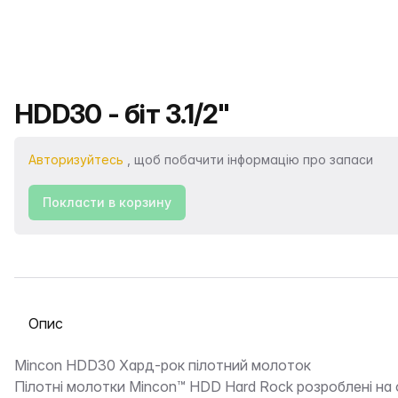
Назва продукту
HDD30 - біт 3.1/2"
Авторизуйтесь
, щоб побачити інформацію про запаси
Покласти в корзину
Виберіть вкладку
Опис
Mincon HDD30 Хард-рок пілотний молоток
Пілотні молотки Mincon™ HDD Hard Rock розроблені на 