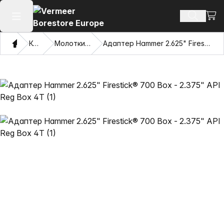
Пере
Пошук п
Відкрити головне меню
Дім
Каталог
Молотки Mincon™ HDD
Адаптер Hammer 2.625" Firestick® 700 Box - 2.375" API Reg Box 4T