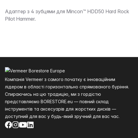
Опис
Адаптер з 4 зубцями для Mincon™ HDD50 Hard Rock
Pilot Hammer.
Нижній колонтитул
Компанія Vermeer з самого початку є інноваційним
лідером в області горизонтально спрямованого буріння.
Спираючись на цю традицію, ми з гордістю
представляємо BORESTORE.eu — повний склад
інструментів та аксесуарів для жорстких дисків —
доступний для вас у будь-який зручний для вас час.
Facebook
Instagram
YouTube
LinkedIn