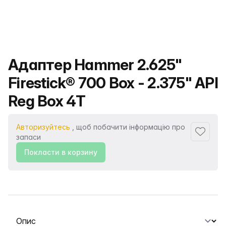
Назва продукту
Адаптер Hammer 2.625"
Firestick® 700 Box - 2.375" API
Reg Box 4T
Авторизуйтесь
, щоб побачити інформацію про
Додати
запаси
Покласти в корзину
Виберіть вкладку