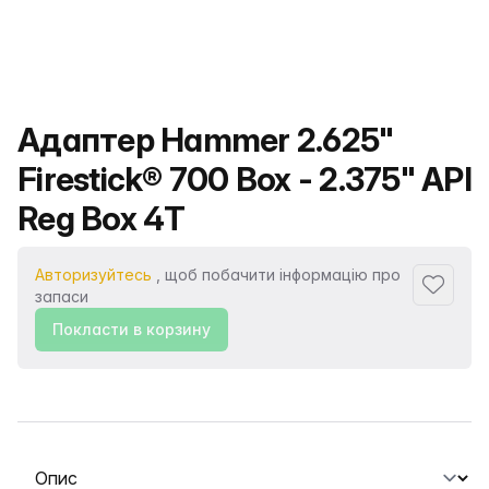
Назва продукту
Адаптер Hammer 2.625"
Firestick® 700 Box - 2.375" API
Reg Box 4T
Авторизуйтесь
, щоб побачити інформацію про
Додати
запаси
Покласти в корзину
Виберіть вкладку