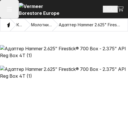
Пере
Пошук п
Відкрити головне меню
Дім
Каталог
Молотки Mincon™ HDD
Адаптер Hammer 2.625" Firestick® 700 Box - 2.375" API Reg Box 4T