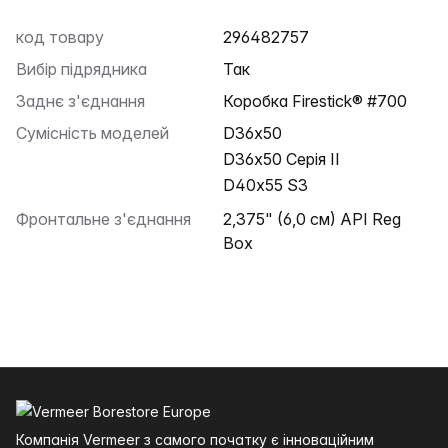
код товару
296482757
Вибір підрядника
Так
Заднє з'єднання
Коробка Firestick® #700
Сумісність моделей
D36x50
D36x50 Серія II
D40x55 S3
Фронтальне з'єднання
2,375" (6,0 см) API Reg
Box
Нижній колонтитул
Компанія Vermeer з самого початку є інноваційним